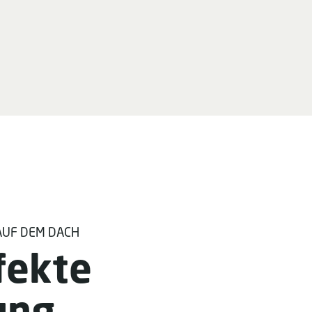
AUF DEM DACH
fekte
ung