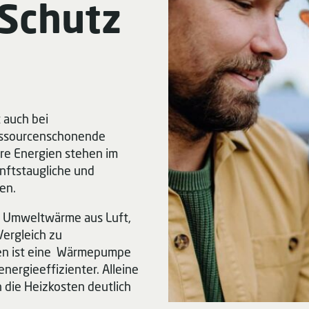
 Schutz
 auch bei
ressourcenschonende
re Energien stehen im
unftstaugliche und
en.
e Umweltwärme aus Luft,
Vergleich zu
en ist eine Wärmepumpe
energieeffizienter. Alleine
die Heizkosten deutlich